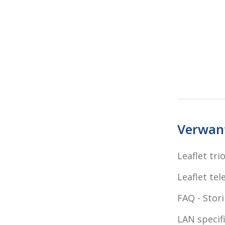
Verwant
Leaflet tri
Leaflet tel
FAQ - Stor
LAN specif