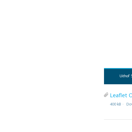
Leaflet 
400 kB
Do