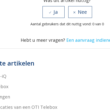
Was dit artikel nuttig?
Aantal gebruikers dat dit nuttig vond: 0 van 0
Hebt u meer vragen?
Een aanvraag indien
e artikelen
o-iQ
ebox
ingen
icaties van een OTI Telebox